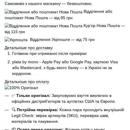
Самовивіз з нашого магазину — безкоштовно.
Відділення або
поштомат Нова Пошта — від 85 грн
Кур'єр Нова Пошта —
від 115 грн
Відділення Укрпошти — від 75 грн
Детальніше про доставку
Готівкою при отриманні після примірки
plata by mono - Apple Pay або Google Pay, к
арткою Visa
або Mastercard, з будь-якого банку — в Україні чи за
кордоном.
Детальніше про оплату
✅
Тільки оригінал:
Закуповуємо взуття виключно в
офіційних дистриб'юторів та аутлетах США та Європи.
🔍
Потрійна перевірка:
Кожна пара проходить внутрішній
Legit Check: звірка артикулів (SKU), перевірка швів,
матеріалів та пакування.
📦
Огляд перед оплатою:
Жодних котів у мішку.