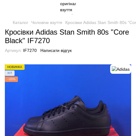
Каталог
Чоловіче взуття
Кросівки Adidas Stan Smith 80s "Co
Кросівки Adidas Stan Smith 80s "Core
Black" IF7270
Артикул:
IF7270
Написати відгук
НОВИНКА
ХІТ
−20%