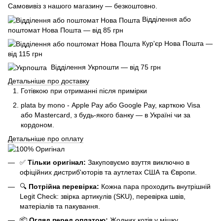
Самовивіз з нашого магазину — безкоштовно.
Відділення або
поштомат Нова Пошта — від 85 грн
Кур'єр Нова Пошта —
від 115 грн
Відділення Укрпошти — від 75 грн
Детальніше про доставку
Готівкою при отриманні після примірки
plata by mono - Apple Pay або Google Pay, к
арткою Visa
або Mastercard, з будь-якого банку — в Україні чи за
кордоном.
Детальніше про оплату
✅
Тільки оригінал:
Закуповуємо взуття виключно в
офіційних дистриб'юторів та аутлетах США та Європи.
🔍
Потрійна перевірка:
Кожна пара проходить внутрішній
Legit Check: звірка артикулів (SKU), перевірка швів,
матеріалів та пакування.
📦
Огляд перед оплатою:
Жодних котів у мішку.