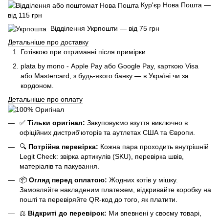
Кур'єр Нова Пошта —
від 115 грн
Відділення Укрпошти — від 75 грн
Детальніше про доставку
Готівкою при отриманні після примірки
plata by mono - Apple Pay або Google Pay, к
арткою Visa
або Mastercard, з будь-якого банку — в Україні чи за
кордоном.
Детальніше про оплату
✅
Тільки оригінал:
Закуповуємо взуття виключно в
офіційних дистриб'юторів та аутлетах США та Європи.
🔍
Потрійна перевірка:
Кожна пара проходить внутрішній
Legit Check: звірка артикулів (SKU), перевірка швів,
матеріалів та пакування.
📦
Огляд перед оплатою:
Жодних котів у мішку.
Замовляйте накладеним платежем, відкривайте коробку на
пошті та перевіряйте QR-код до того, як платити.
⚖️
Відкриті до перевірок:
Ми впевнені у своєму товарі,