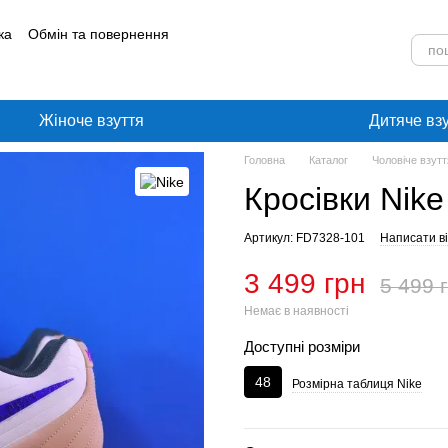
ка
Обмін та повернення
лог
Угода користувача
Жіноче взуття
Дитяче вз
Головна
Каталог
Чоловіче взутт
Кросівки Nik
Артикул: FD7328-101
Написати ві
3 499 грн
5 499 
Немає в наявності
Доступні розміри
48
Розмірна таблиця Nike