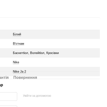
Білий
В'єтнам
Баскетбол, Волейбол, Кросівки
Nike
Nike Ja 2
антія
Повернення
ар
Увійти за допомогою