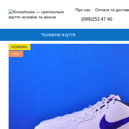
Перейти до основного контенту
Про нас
Оплата та достав
Контактна інформація
Б
(099)253 47 40
Відгуки про магазин
Чоловіче взуття
НОВИНКА
−36%