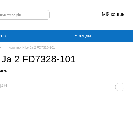
Мій кошик
уття
Бренди
я
Кросівки Nike Ja 2 FD7328-101
e Ja 2 FD7328-101
дгук
грн