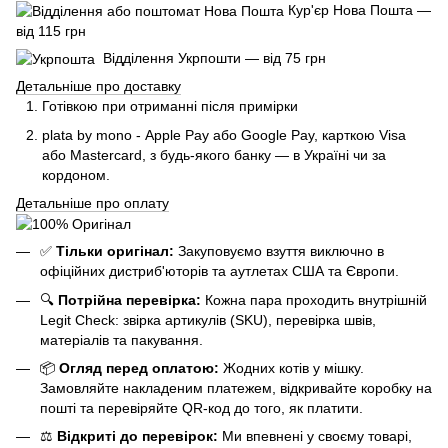
Кур'єр Нова Пошта —
від 115 грн
Відділення Укрпошти — від 75 грн
Детальніше про доставку
Готівкою при отриманні після примірки
plata by mono - Apple Pay або Google Pay, к
арткою Visa
або Mastercard, з будь-якого банку — в Україні чи за
кордоном.
Детальніше про оплату
✅
Тільки оригінал:
Закуповуємо взуття виключно в
офіційних дистриб'юторів та аутлетах США та Європи.
🔍
Потрійна перевірка:
Кожна пара проходить внутрішній
Legit Check: звірка артикулів (SKU), перевірка швів,
матеріалів та пакування.
📦
Огляд перед оплатою:
Жодних котів у мішку.
Замовляйте накладеним платежем, відкривайте коробку на
пошті та перевіряйте QR-код до того, як платити.
⚖️
Відкриті до перевірок:
Ми впевнені у своєму товарі,