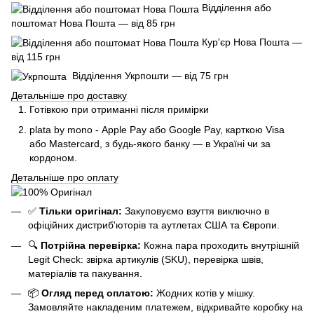
Відділення або
поштомат Нова Пошта — від 85 грн
Кур'єр Нова Пошта —
від 115 грн
Відділення Укрпошти — від 75 грн
Детальніше про доставку
Готівкою при отриманні після примірки
plata by mono - Apple Pay або Google Pay, к
арткою Visa
або Mastercard, з будь-якого банку — в Україні чи за
кордоном.
Детальніше про оплату
✅
Тільки оригінал:
Закуповуємо взуття виключно в
офіційних дистриб'юторів та аутлетах США та Європи.
🔍
Потрійна перевірка:
Кожна пара проходить внутрішній
Legit Check: звірка артикулів (SKU), перевірка швів,
матеріалів та пакування.
📦
Огляд перед оплатою:
Жодних котів у мішку.
Замовляйте накладеним платежем, відкривайте коробку на