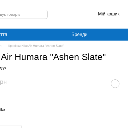
Мій кошик
уття
Бренди
я
Кросівки Nike Air Humara "Ashen Slate"
 Air Humara "Ashen Slate"
дгук
грн
ike