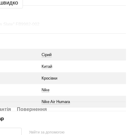
 швидко
en Slate" FB9982-002
Сірий
Китай
Кросівки
Nike
Nike Air Humara
антія
Повернення
ар
Увійти за допомогою