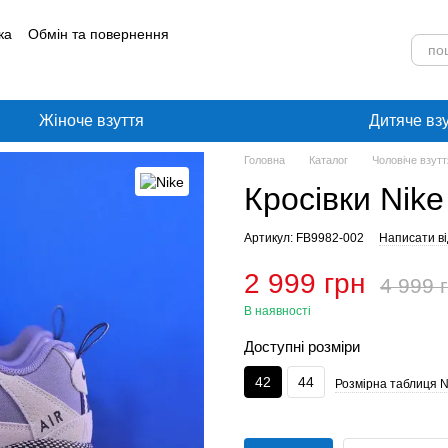
ка
Обмін та повернення
лог
Угода користувача
Жіноче взуття
Дитяче вз
Головна
Каталог
Чоловіче взутт
Кросівки Nike
Артикул: FB9982-002
Написати ві
2 999 грн
4 999 
В наявності
Доступні розміри
42
44
Розмірна таблиця N