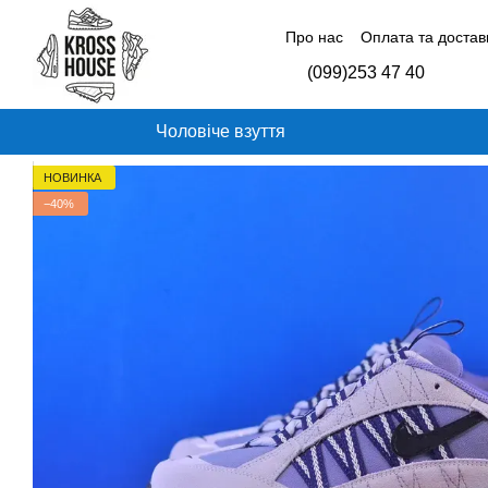
Перейти до основного контенту
Про нас
Оплата та достав
Контактна інформація
Б
(099)253 47 40
Відгуки про магазин
Чоловіче взуття
НОВИНКА
−40%