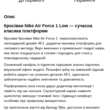
До обраного
Порівняти
Опис
Кросівки Nike Air Force 1 Low — сучасна
класика платформи
Кросівки Кросівки Nike Air Force 1 переосмислюють
легендарний дизайн AF1, додаючи масивну платформу для
сміливого вигляду. Верх виконано з преміальної гладкої шкіри,
яка легко поєднується зі стилем і підходить для сталі у
повсякденному гардеробі.
Оновлений профіль із піднятою підошвою значно підсилює
візуальний ефект моделі. Рельєфні зубці на зовнішній підошві
роблять акцент на сучасних деталях AF1, одночасно
забезпечуючи надійне зчеплення та довговічність.
Перфорована зона носка дарує додаткову вентиляцію і
свіжість під час носіння. Скульптурний каркас навколо
щиколотки зменшує точковий тиск і підвищує комфорт,
особливо при тривалому використанні.
Це оригінальне взуття від бренду
Nike
, доступне в магазині