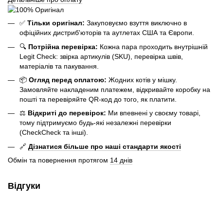
✅
Тільки оригінал:
Закуповуємо взуття виключно в
офіційних дистриб'юторів та аутлетах США та Європи.
🔍
Потрійна перевірка:
Кожна пара проходить внутрішній
Legit Check: звірка артикулів (SKU), перевірка швів,
матеріалів та пакування.
📦
Огляд перед оплатою:
Жодних котів у мішку.
Замовляйте накладеним платежем, відкривайте коробку на
пошті та перевіряйте QR-код до того, як платити.
⚖️
Відкриті до перевірок:
Ми впевнені у своєму товарі,
тому підтримуємо будь-які незалежні перевірки
(CheckCheck та інші).
🔗
Дізнатися більше про наші стандарти якості
Обмін та повернення протягом
14 днів
Відгуки