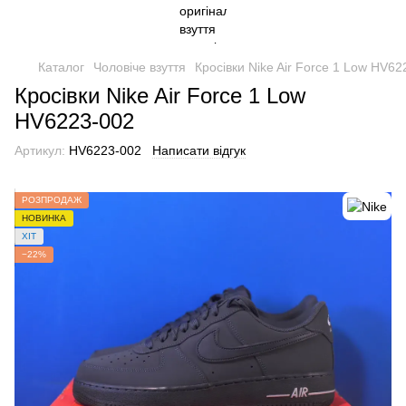
Каталог
Чоловіче взуття
Кросівки Nike Air Force 1 Low HV62
Кросівки Nike Air Force 1 Low
HV6223-002
Артикул:
HV6223-002
Написати відгук
РОЗПРОДАЖ
НОВИНКА
ХІТ
−22%