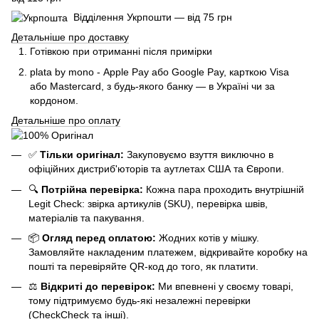
Відділення Укрпошти — від 75 грн
Детальніше про доставку
Готівкою при отриманні після примірки
plata by mono - Apple Pay або Google Pay, к
арткою Visa
або Mastercard, з будь-якого банку — в Україні чи за
кордоном.
Детальніше про оплату
✅
Тільки оригінал:
Закуповуємо взуття виключно в
офіційних дистриб'юторів та аутлетах США та Європи.
🔍
Потрійна перевірка:
Кожна пара проходить внутрішній
Legit Check: звірка артикулів (SKU), перевірка швів,
матеріалів та пакування.
📦
Огляд перед оплатою:
Жодних котів у мішку.
Замовляйте накладеним платежем, відкривайте коробку на
пошті та перевіряйте QR-код до того, як платити.
⚖️
Відкриті до перевірок:
Ми впевнені у своєму товарі,
тому підтримуємо будь-які незалежні перевірки
(CheckCheck та інші).