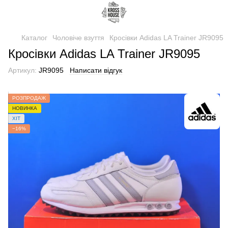
Каталог
Чоловіче взуття
Кросівки Adidas LA Trainer JR9095
Кросівки Adidas LA Trainer JR9095
Артикул:
JR9095
Написати відгук
РОЗПРОДАЖ
НОВИНКА
ХІТ
−16%