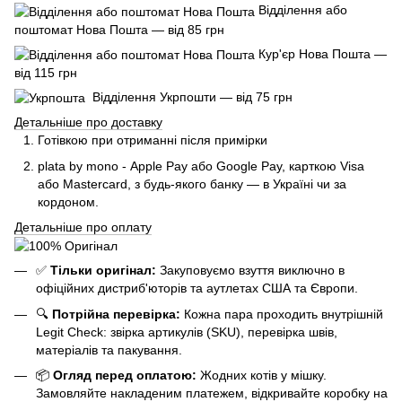
Відділення або
поштомат Нова Пошта — від 85 грн
Кур'єр Нова Пошта —
від 115 грн
Відділення Укрпошти — від 75 грн
Детальніше про доставку
Готівкою при отриманні після примірки
plata by mono - Apple Pay або Google Pay, к
арткою Visa
або Mastercard, з будь-якого банку — в Україні чи за
кордоном.
Детальніше про оплату
✅
Тільки оригінал:
Закуповуємо взуття виключно в
офіційних дистриб'юторів та аутлетах США та Європи.
🔍
Потрійна перевірка:
Кожна пара проходить внутрішній
Legit Check: звірка артикулів (SKU), перевірка швів,
матеріалів та пакування.
📦
Огляд перед оплатою:
Жодних котів у мішку.
Замовляйте накладеним платежем, відкривайте коробку на