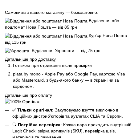
Самовивіз з нашого магазину — безкоштовно.
Відділення або
поштомат Нова Пошта — від 85 грн
Кур'єр Нова Пошта —
від 115 грн
Відділення Укрпошти — від 75 грн
Детальніше про доставку
Готівкою при отриманні після примірки
plata by mono - Apple Pay або Google Pay, к
арткою Visa
або Mastercard, з будь-якого банку — в Україні чи за
кордоном.
Детальніше про оплату
✅
Тільки оригінал:
Закуповуємо взуття виключно в
офіційних дистриб'юторів та аутлетах США та Європи.
🔍
Потрійна перевірка:
Кожна пара проходить внутрішній
Legit Check: звірка артикулів (SKU), перевірка швів,
матеріалів та пакування.