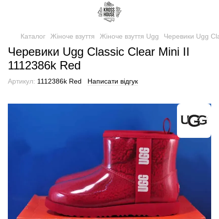
Каталог
Жіноче взуття
Жіноче взуття Ugg
Черевики Ugg Cla
Черевики Ugg Classic Clear Mini II
1112386k Red
Артикул:
1112386k Red
Написати відгук