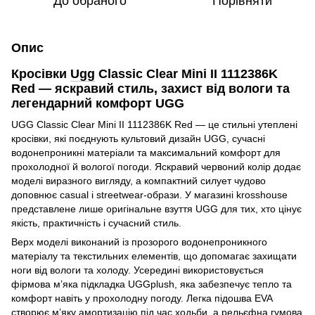
До обраного
Порівняти
Опис
Кросівки
Ugg
Classic Clear Mini II 1112386K
Red — яскравий стиль, захист від вологи та
легендарний комфорт UGG
UGG Classic Clear Mini II 1112386K Red — це стильні утеплені
кросівки, які поєднують культовий дизайн UGG, сучасні
водонепроникні матеріали та максимальний комфорт для
прохолодної й вологої погоди. Яскравий червоний колір додає
моделі виразного вигляду, а компактний силует чудово
доповнює casual і streetwear-образи. У магазині krosshouse
представлене лише оригінальне взуття UGG для тих, хто цінує
якість, практичність і сучасний стиль.
Верх моделі виконаний із прозорого водонепроникного
матеріалу та текстильних елементів, що допомагає захищати
ноги від вологи та холоду. Усередині використовується
фірмова м’яка підкладка UGGplush, яка забезпечує тепло та
комфорт навіть у прохолодну погоду. Легка підошва EVA
створює м’яку амортизацію під час ходьби, а рельєфна гумова