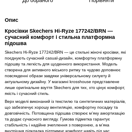
До обраного
Порівняти
Опис
Кросівки
Skechers
Hi-Ryze 177242/BRN —
сучасний комфорт і стильна платформна
підошва
Skechers Hi-Ryze 177242/BRN — це стильні жіночі кросівки, які
поєднують сучасний casual-дизайн, комфортну платформну
підошву та легкість для щоденного використання. Модель
створена для активного міського ритму та чудово доповнює
повсякденні образи завдяки універсальному силуету й
актуальному дизайну. У магазині krosshouse представлене
лише оригінальне взуття Skechers для тих, хто цінує комфорт,
якість і сучасний стиль.
Верх моделі виконаний із текстилю та синтетичних матеріалів,
що забезпечує хорошу вентиляцію, комфортну посадку та
довговічність. Потовщена підошва створює м’яку амортизацію
та додає сучасного вигляду. Гумова підметка гарантує
стабільність і надійне зчеплення з поверхнею, а м’яка
внутрішня підкладка підтримує комфорт навіть під час