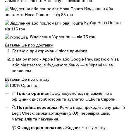
Самовивіз з нашого магазину — безкоштовно.
Відділення або
поштомат Нова Пошта — від 85 грн
Кур'єр Нова Пошта —
від 115 грн
Відділення Укрпошти — від 75 грн
Детальніше про доставку
Готівкою при отриманні після примірки
plata by mono - Apple Pay або Google Pay, к
арткою Visa
або Mastercard, з будь-якого банку — в Україні чи за
кордоном.
Детальніше про оплату
✅
Тільки оригінал:
Закуповуємо взуття виключно в
офіційних дистриб'юторів та аутлетах США та Європи.
🔍
Потрійна перевірка:
Кожна пара проходить внутрішній
Legit Check: звірка артикулів (SKU), перевірка швів,
матеріалів та пакування.
📦
Огляд перед оплатою:
Жодних котів у мішку.