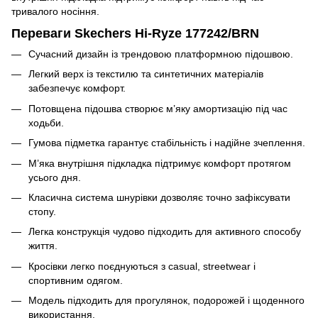
тривалого носіння.
Переваги Skechers Hi-Ryze 177242/BRN
Сучасний дизайн із трендовою платформною підошвою.
Легкий верх із текстилю та синтетичних матеріалів
забезпечує комфорт.
Потовщена підошва створює м’яку амортизацію під час
ходьби.
Гумова підметка гарантує стабільність і надійне зчеплення.
М’яка внутрішня підкладка підтримує комфорт протягом
усього дня.
Класична система шнурівки дозволяє точно зафіксувати
стопу.
Легка конструкція чудово підходить для активного способу
життя.
Кросівки легко поєднуються з casual, streetwear і
спортивним одягом.
Модель підходить для прогулянок, подорожей і щоденного
використання.