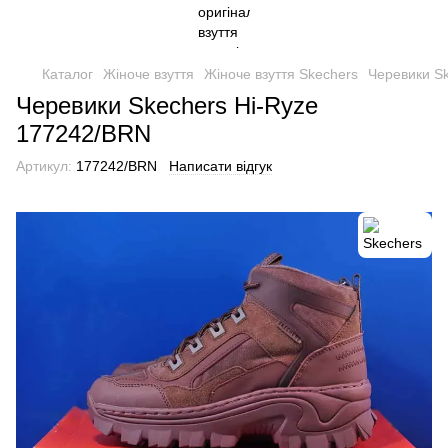
Каталог
Жіноче взуття
Жіноче взуття Skechers
Черевики S
Черевики Skechers Hi-Ryze
177242/BRN
Артикул:
177242/BRN
Написати відгук