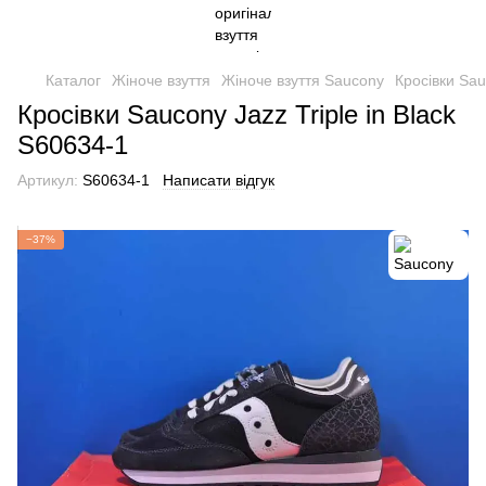
Каталог
Жіноче взуття
Жіноче взуття Saucony
Кросівки Sau
Кросівки Saucony Jazz Triple in Black
S60634-1
Артикул:
S60634-1
Написати відгук
−37%