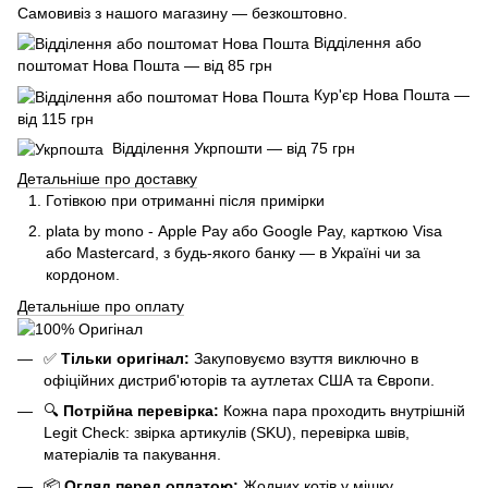
Самовивіз з нашого магазину — безкоштовно.
Відділення або
поштомат Нова Пошта — від 85 грн
Кур'єр Нова Пошта —
від 115 грн
Відділення Укрпошти — від 75 грн
Детальніше про доставку
Готівкою при отриманні після примірки
plata by mono - Apple Pay або Google Pay, к
арткою Visa
або Mastercard, з будь-якого банку — в Україні чи за
кордоном.
Детальніше про оплату
✅
Тільки оригінал:
Закуповуємо взуття виключно в
офіційних дистриб'юторів та аутлетах США та Європи.
🔍
Потрійна перевірка:
Кожна пара проходить внутрішній
Legit Check: звірка артикулів (SKU), перевірка швів,
матеріалів та пакування.
📦
Огляд перед оплатою:
Жодних котів у мішку.