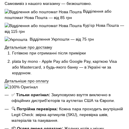
Самовивіз з нашого магазину — безкоштовно.
Відділення або
поштомат Нова Пошта — від 85 грн
Кур'єр Нова Пошта —
від 115 грн
Відділення Укрпошти — від 75 грн
Детальніше про доставку
Готівкою при отриманні після примірки
plata by mono - Apple Pay або Google Pay, к
арткою Visa
або Mastercard, з будь-якого банку — в Україні чи за
кордоном.
Детальніше про оплату
✅
Тільки оригінал:
Закуповуємо взуття виключно в
офіційних дистриб'юторів та аутлетах США та Європи.
🔍
Потрійна перевірка:
Кожна пара проходить внутрішній
Legit Check: звірка артикулів (SKU), перевірка швів,
матеріалів та пакування.
📦
Огляд перед оплатою:
Жодних котів у мішку.