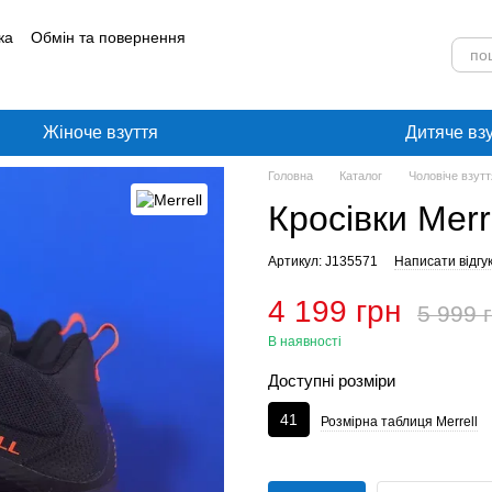
ка
Обмін та повернення
лог
Угода користувача
Жіноче взуття
Дитяче вз
Головна
Каталог
Чоловіче взутт
Кросівки Merr
Артикул: J135571
Написати відгу
4 199 грн
5 999 
В наявності
Доступні розміри
41
Розмірна таблиця Merrell