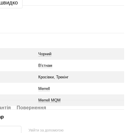
 швидко
x
Чорний
В'єтнам
Кросівки, Трекінг
Merrell
Merrell MQM
антія
Повернення
ар
Увійти за допомогою