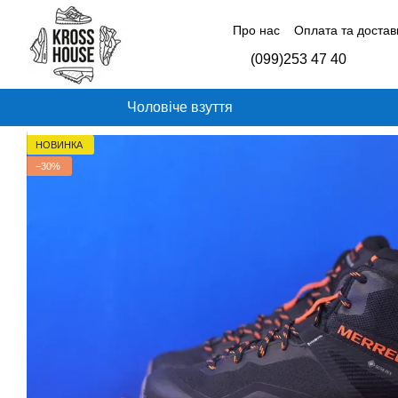
Перейти до основного контенту
Про нас
Оплата та достав
Контактна інформація
Б
(099)253 47 40
Відгуки про магазин
Чоловіче взуття
НОВИНКА
−30%