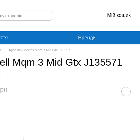
Мій кошик
уття
Бренди
я
Кросівки Merrell Mqm 3 Mid Gtx J135571
ell Mqm 3 Mid Gtx J135571
к
грн