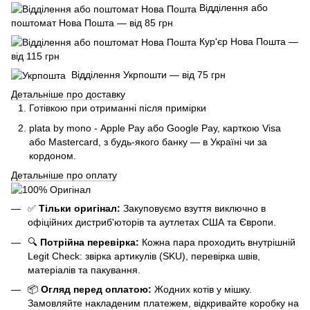
Відділення або
поштомат Нова Пошта — від 85 грн
Кур'єр Нова Пошта —
від 115 грн
Відділення Укрпошти — від 75 грн
Детальніше про доставку
Готівкою при отриманні після примірки
plata by mono - Apple Pay або Google Pay, к
арткою Visa
або Mastercard, з будь-якого банку — в Україні чи за
кордоном.
Детальніше про оплату
✅
Тільки оригінал:
Закуповуємо взуття виключно в
офіційних дистриб'юторів та аутлетах США та Європи.
🔍
Потрійна перевірка:
Кожна пара проходить внутрішній
Legit Check: звірка артикулів (SKU), перевірка швів,
матеріалів та пакування.
📦
Огляд перед оплатою:
Жодних котів у мішку.
Замовляйте накладеним платежем, відкривайте коробку на