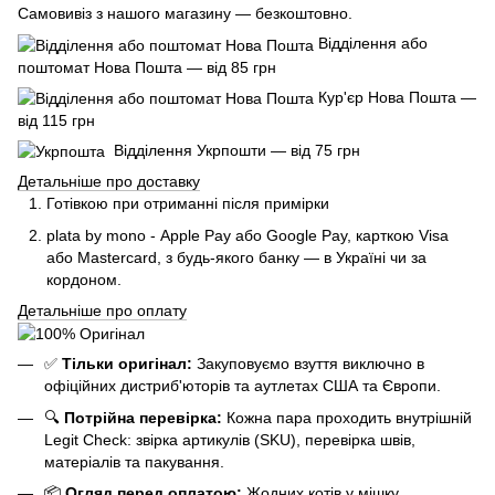
Самовивіз з нашого магазину — безкоштовно.
Відділення або
поштомат Нова Пошта — від 85 грн
Кур'єр Нова Пошта —
від 115 грн
Відділення Укрпошти — від 75 грн
Детальніше про доставку
Готівкою при отриманні після примірки
plata by mono - Apple Pay або Google Pay, к
арткою Visa
або Mastercard, з будь-якого банку — в Україні чи за
кордоном.
Детальніше про оплату
✅
Тільки оригінал:
Закуповуємо взуття виключно в
офіційних дистриб'юторів та аутлетах США та Європи.
🔍
Потрійна перевірка:
Кожна пара проходить внутрішній
Legit Check: звірка артикулів (SKU), перевірка швів,
матеріалів та пакування.
📦
Огляд перед оплатою:
Жодних котів у мішку.