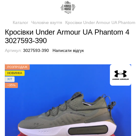
Каталог
Чоловіче взуття
Кросівки Under Armour UA Phantom
Кросівки Under Armour UA Phantom 4
3027593-390
Артикул:
3027593-390
Написати відгук
РОЗПРОДАЖ
НОВИНКА
ХІТ
−35%