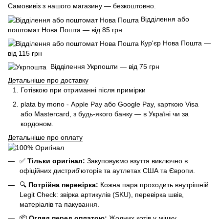
Самовивіз з нашого магазину — безкоштовно.
Відділення або
поштомат Нова Пошта — від 85 грн
Кур'єр Нова Пошта —
від 115 грн
Відділення Укрпошти — від 75 грн
Детальніше про доставку
Готівкою при отриманні після примірки
plata by mono - Apple Pay або Google Pay, к
арткою Visa
або Mastercard, з будь-якого банку — в Україні чи за
кордоном.
Детальніше про оплату
✅
Тільки оригінал:
Закуповуємо взуття виключно в
офіційних дистриб'юторів та аутлетах США та Європи.
🔍
Потрійна перевірка:
Кожна пара проходить внутрішній
Legit Check: звірка артикулів (SKU), перевірка швів,
матеріалів та пакування.
📦
Огляд перед оплатою:
Жодних котів у мішку.