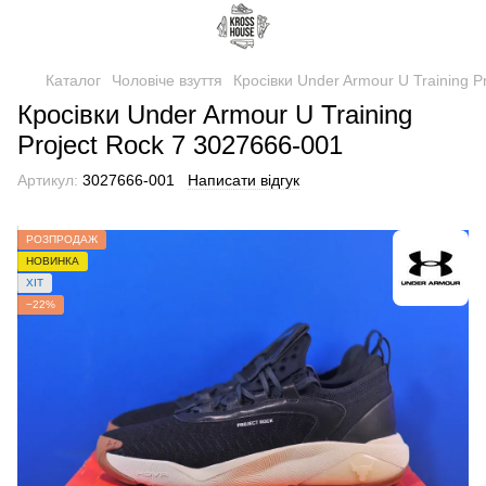
Каталог
Чоловіче взуття
Кросівки Under Armour U Training P
Кросівки Under Armour U Training
Project Rock 7 3027666-001
Артикул:
3027666-001
Написати відгук
РОЗПРОДАЖ
НОВИНКА
ХІТ
−22%