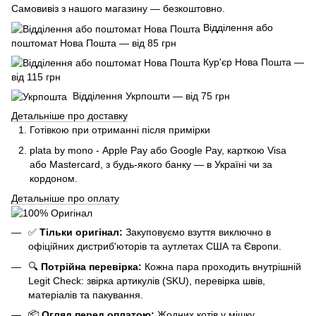
Самовивіз з нашого магазину — безкоштовно.
Відділення або
поштомат Нова Пошта — від 85 грн
Кур'єр Нова Пошта —
від 115 грн
Відділення Укрпошти — від 75 грн
Детальніше про доставку
Готівкою при отриманні після примірки
plata by mono - Apple Pay або Google Pay, к
арткою Visa
або Mastercard, з будь-якого банку — в Україні чи за
кордоном.
Детальніше про оплату
✅
Тільки оригінал:
Закуповуємо взуття виключно в
офіційних дистриб'юторів та аутлетах США та Європи.
🔍
Потрійна перевірка:
Кожна пара проходить внутрішній
Legit Check: звірка артикулів (SKU), перевірка швів,
матеріалів та пакування.
📦
Огляд перед оплатою:
Жодних котів у мішку.