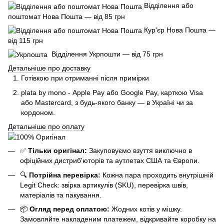
Відділення або
поштомат Нова Пошта — від 85 грн
Кур'єр Нова Пошта —
від 115 грн
Відділення Укрпошти — від 75 грн
Детальніше про доставку
Готівкою при отриманні після примірки
plata by mono - Apple Pay або Google Pay, к
арткою Visa
або Mastercard, з будь-якого банку — в Україні чи за
кордоном.
Детальніше про оплату
✅
Тільки оригінал:
Закуповуємо взуття виключно в
офіційних дистриб'юторів та аутлетах США та Європи.
🔍
Потрійна перевірка:
Кожна пара проходить внутрішній
Legit Check: звірка артикулів (SKU), перевірка швів,
матеріалів та пакування.
📦
Огляд перед оплатою:
Жодних котів у мішку.
Замовляйте накладеним платежем, відкривайте коробку на