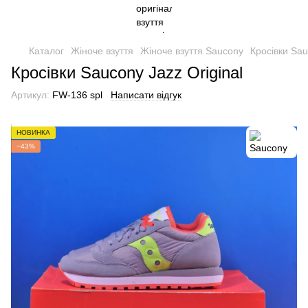
Каталог
Жіноче взуття
Жіноче взуття Saucony
Кросівки Sau
Кросівки Saucony Jazz Original
Артикул:
FW-136 spl
Написати відгук
НОВИНКА
−43%