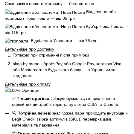
Самовивіз з нашого магазину — безкоштовно.
Відділення або
поштомат Нова Пошта — від 85 грн
Кур'єр Нова Пошта —
від 115 грн
Відділення Укрпошти — від 75 грн
Детальніше про доставку
Готівкою при отриманні після примірки
plata by mono - Apple Pay або Google Pay, к
арткою Visa
або Mastercard, з будь-якого банку — в Україні чи за
кордоном.
Детальніше про оплату
✅
Тільки оригінал:
Закуповуємо взуття виключно в
офіційних дистриб'юторів та аутлетах США та Європи.
🔍
Потрійна перевірка:
Кожна пара проходить внутрішній
Legit Check: звірка артикулів (SKU), перевірка швів,
матеріалів та пакування.
📦
Огляд перед оплатою:
Жодних котів у мішку.