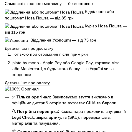
Самовивіз з нашого магазину — безкоштовно.
Відділення або
поштомат Нова Пошта — від 85 грн
Кур'єр Нова Пошта —
від 115 грн
Відділення Укрпошти — від 75 грн
Детальніше про доставку
Готівкою при отриманні після примірки
plata by mono - Apple Pay або Google Pay, к
арткою Visa
або Mastercard, з будь-якого банку — в Україні чи за
кордоном.
Детальніше про оплату
✅
Тільки оригінал:
Закуповуємо взуття виключно в
офіційних дистриб'юторів та аутлетах США та Європи.
🔍
Потрійна перевірка:
Кожна пара проходить внутрішній
Legit Check: звірка артикулів (SKU), перевірка швів,
матеріалів та пакування.
📦
Огляд перед оплатою:
Жодних котів у мішку.