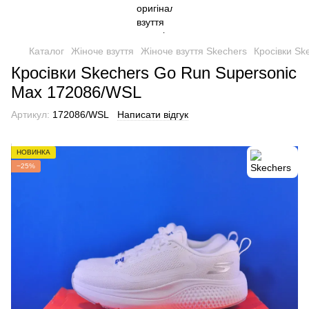
Каталог
Жіноче взуття
Жіноче взуття Skechers
Кросівки Sk
Кросівки Skechers Go Run Supersonic
Max 172086/WSL
Артикул:
172086/WSL
Написати відгук
НОВИНКА
−25%