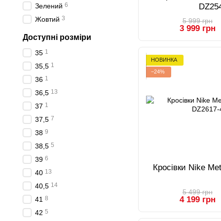
6
Зелений
DZ25
3
Жовтий
5 999 грн
3 999 грн
Доступні розміри
1
35
НОВИНКА
1
35,5
−24%
1
36
13
36,5
1
37
7
37,5
9
38
5
38,5
6
39
Кросівки Nike Me
13
40
14
40,5
5 499 грн
4 199 грн
8
41
5
42