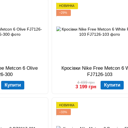
НОВИНКА
−29%
ee Metcon 6 Olive
Кросівки Nike Free Metcon 6 
26-300
FJ7126-103
4 499 грн
Купити
Купити
3 199 грн
НОВИНКА
−33%