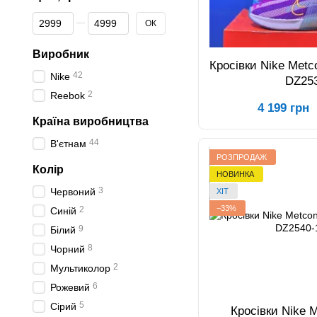
Від Ціна, грн
До Ціна, грн
ОК
Виробник
Кросівки Nike Metc
42
Nike
DZ25
2
Reebok
4 199 грн
Країна виробництва
44
В'єтнам
РОЗПРОДАЖ
Колір
НОВИНКА
3
Червоний
ХІТ
−33%
2
Синій
9
Білий
8
Чорний
2
Мультиколор
6
Рожевий
5
Сірий
Кросівки Nike 