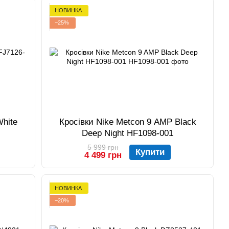
НОВИНКА
−25%
White
Кросівки Nike Metcon 9 AMP Black
Deep Night HF1098-001
5 999 грн
Купити
4 499 грн
НОВИНКА
−20%