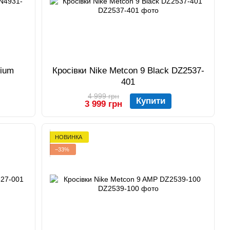
mium
Кросівки Nike Metcon 9 Black DZ2537-
401
4 999 грн
Купити
3 999 грн
НОВИНКА
−33%