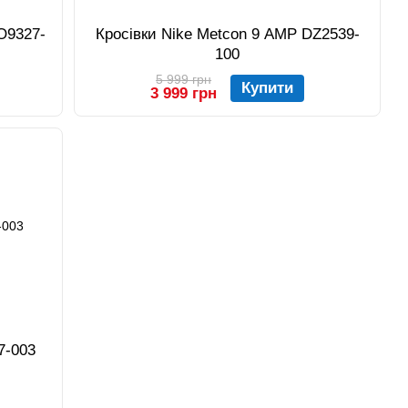
DO9327-
Кросівки Nike Metcon 9 AMP DZ2539-
100
5 999 грн
Купити
3 999 грн
7-003