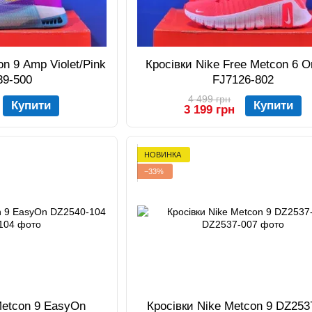
on 9 Amp Violet/Pink
Кросівки Nike Free Metcon 6 O
39-500
FJ7126-802
4 499 грн
Купити
Купити
3 199 грн
НОВИНКА
−33%
Metcon 9 EasyOn
Кросівки Nike Metcon 9 DZ253