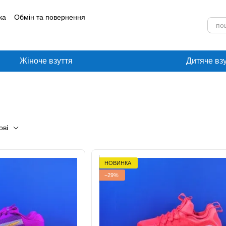
ка
Обмін та повернення
лог
Угода користувача
Жіноче взуття
Дитяче вз
ові
НОВИНКА
−29%