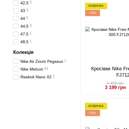
5
42,5
НОВИНКА
3
43
−29%
5
44
3
44,5
1
47,5
1
48,5
Колекція
1
Nike Air Zoom Pegasus
Кросівки Nike Fr
41
Nike Metcon
FJ71
2
Reebok Nano X2
4 499 грн
3 199 грн
НОВИНКА
−33%