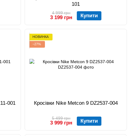
101
4 999 грн
Купити
3 199 грн
НОВИНКА
−27%
211-001
Кросівки Nike Metcon 9 DZ2537-004
5 499 грн
Купити
3 999 грн