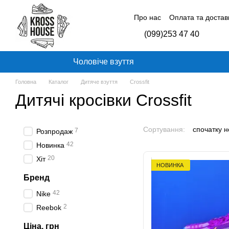
Перейти до основного контенту
Про нас
Оплата та достав
Контактна інформація
Б
(099)253 47 40
Відгуки про магазин
Чоловіче взуття
Головна
Каталог
Дитяче взуття
Crossfit
Дитячі кросівки Crossfit
Сортування:
спочатку н
7
Розпродаж
42
Новинка
20
Хіт
НОВИНКА
Бренд
42
Nike
2
Reebok
Ціна, грн