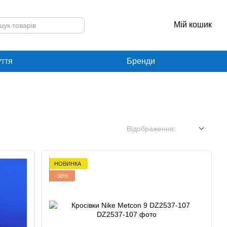
Мій кошик
уття
Бренди
Відображення:
НОВИНКА
−38%