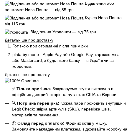
Відділення або
поштомат Нова Пошта — від 85 грн
Кур'єр Нова Пошта —
від 115 грн
Відділення Укрпошти — від 75 грн
Детальніше про доставку
Готівкою при отриманні після примірки
plata by mono - Apple Pay або Google Pay, к
арткою Visa
або Mastercard, з будь-якого банку — в Україні чи за
кордоном.
Детальніше про оплату
✅
Тільки оригінал:
Закуповуємо взуття виключно в
офіційних дистриб'юторів та аутлетах США та Європи.
🔍
Потрійна перевірка:
Кожна пара проходить внутрішній
Legit Check: звірка артикулів (SKU), перевірка швів,
матеріалів та пакування.
📦
Огляд перед оплатою:
Жодних котів у мішку.
Замовляйте накладеним платежем, відкривайте коробку на