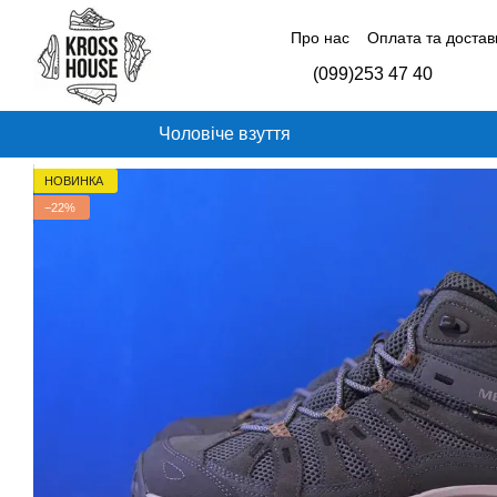
Перейти до основного контенту
Про нас
Оплата та достав
Контактна інформація
Б
(099)253 47 40
Відгуки про магазин
Чоловіче взуття
НОВИНКА
−22%