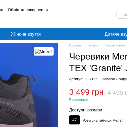
ка
Обмін та повернення
лог
Угода користувача
Жіноче взуття
Дитяче вз
Головна
Каталог
Чоловіче взутт
Черевики Merr
TEX 'Granite'
Артикул: J037165
Написати відгу
3 499 грн
4 499 
В наявності
Доступні розміри
47
Розмірна таблиця Merrell