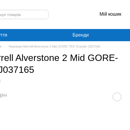
Мій кошик
уття
Бренди
я
Черевики Merrell Alverstone 2 Mid GORE-TEX 'Granite' J037165
ell Alverstone 2 Mid GORE-
 J037165
к
грн