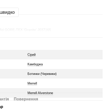
 швидко
 Mid GORE-TEX 'Granite' J037165
Сірий
Камбоджа
Ботинки (Черевики)
Merrell
Merrell Alverstone
антія
Повернення
ар