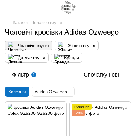
Каталог
Чоловіче взуття
Чоловічі кросівки Adidas Ozweego
Чоловіче взуття
Жіноче взуття
Дитяче взуття
Бренди
Фільтр
Спочатку нові
1
Колекція
Adidas Ozweego
НОВИНКА
−29%