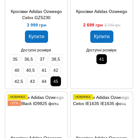
Кросівки Adidas Ozweego
Кросівки Adidas Ozweego
Celox GZ5230
3 999 грн
2 699 грн
3 799 грн
Купити
Купити
Доступні розміри
Доступні розміри
35
36,5
37
38,5
41
40
40,5
41
42
42,5
43
44
45
НОВИНКА
НОВИНКА
−27%