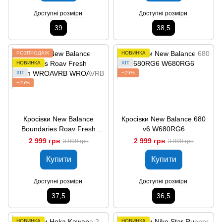
Доступні розміри
Доступні розміри
39
38,5
РОЗПРОДАЖ
НОВИНКА
НОВИНКА
ХІТ
ХІТ
−25%
−25%
Кросівки New Balance
Кросівки New Balance 680
Boundaries Roav Fresh
v6 W680RG6
Foam WROAVRB
2 999 грн
2 999 грн
3 999 грн
3 999 грн
Купити
Купити
Доступні розміри
Доступні розміри
37,5
36,5
НОВИНКА
НОВИНКА