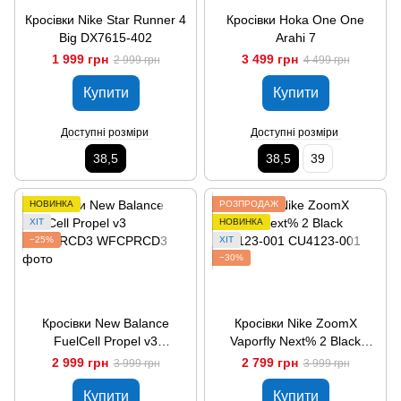
Кросівки Nike Star Runner 4
Кросівки Hoka One One
Big DX7615-402
Arahi 7
1 999 грн
3 499 грн
2 999 грн
4 499 грн
Купити
Купити
Доступні розміри
Доступні розміри
38,5
38,5
39
НОВИНКА
РОЗПРОДАЖ
ХІТ
НОВИНКА
−25%
ХІТ
−30%
Кросівки New Balance
Кросівки Nike ZoomX
FuelCell Propel v3
Vaporfly Next% 2 Black
WFCPRCD3
CU4123-001
2 999 грн
2 799 грн
3 999 грн
3 999 грн
Купити
Купити