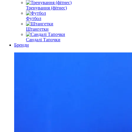
Тренування (фітнес)
Футбол
Штангетки
Сандалі Тапочки
Бренди