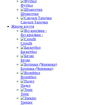
Футбол
Штангетки
Сандалі Тапочки
Жіноче взуття
Всі кросівки ›
Crossfit
Баскетбол
Бігові
Ботинки (Черевики)
Волейбол
Падел
Теніс
Трекінг