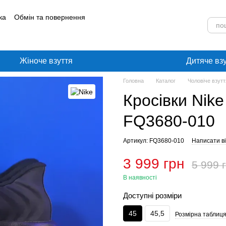
ка
Обмін та повернення
лог
Угода користувача
Жіноче взуття
Дитяче вз
Головна
Каталог
Чоловіче взутт
Кросівки Nike
FQ3680-010
Артикул: FQ3680-010
Написати ві
3 999 грн
5 999 
В наявності
Доступні розміри
45
45,5
Розмірна таблиця