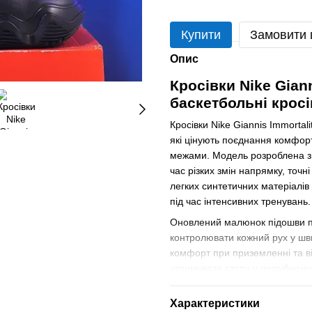
Купити
Замовити
Опис
Кросівки Nike Giann
баскетбольні кросі
Кросівки Nike Giannis Immortal
які цінують поєднання комфорт
межами. Модель розроблена з у
час різких змін напрямку, точні
легких синтетичних матеріалів 
під час інтенсивних тренувань.
Оновлений малюнок підошви п
контролювати кожний рух у шви
комфорт при приземленні та ві
утримувати стопу у потрібному
підходить як для регулярних тр
Характеристики
Це оригінальне взуття від бре