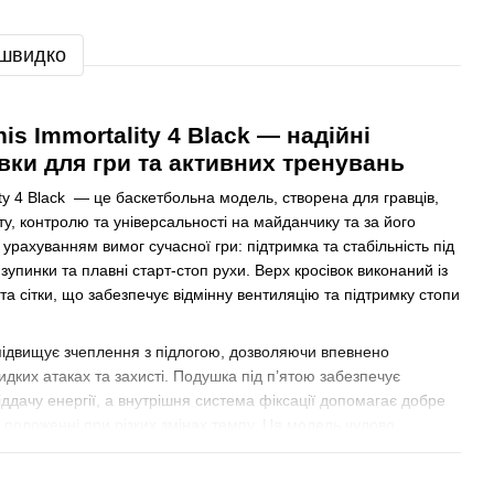
 швидко
is Immortality 4 Black — надійні
вки для гри та активних тренувань
ity 4 Black — це баскетбольна модель, створена для гравців,
у, контролю та універсальності на майданчику та за його
рахуванням вимог сучасної гри: підтримка та стабільність під
 зупинки та плавні старт‑стоп рухи. Верх кросівок виконаний із
та сітки, що забезпечує відмінну вентиляцію та підтримку стопи
ідвищує зчеплення з підлогою, дозволяючи впевнено
дких атаках та захисті. Подушка під п’ятою забезпечує
ддачу енергії, а внутрішня система фіксації допомагає добре
 положенні при різких змінах темпу. Ця модель чудово
енувань, так і для активних ігор у залі чи на майданчику.
нду
Nike
, яке доступне на сайті krosshouse.com.ua. Обирайте