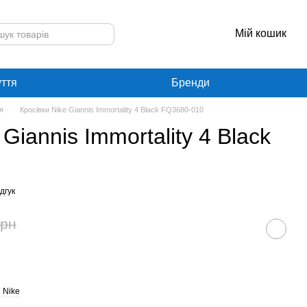
Мій кошик
уття
Бренди
я
Кросівки Nike Giannis Immortality 4 Black FQ3680-010
 Giannis Immortality 4 Black
дгук
грн
 Nike