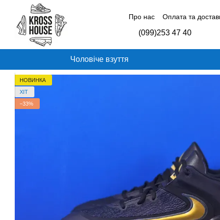
Перейти до основного контенту
Про нас
Оплата та достав
Контактна інформація
Б
(099)253 47 40
Відгуки про магазин
Чоловіче взуття
НОВИНКА
ХІТ
−33%