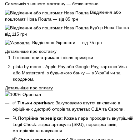
Самовивіз з нашого магазину — безкоштовно.
Відділення або
поштомат Нова Пошта — від 85 грн
Кур'єр Нова Пошта —
від 115 грн
Відділення Укрпошти — від 75 грн
Детальніше про доставку
Готівкою при отриманні після примірки
plata by mono - Apple Pay або Google Pay, к
арткою Visa
або Mastercard, з будь-якого банку — в Україні чи за
кордоном.
Детальніше про оплату
✅
Тільки оригінал:
Закуповуємо взуття виключно в
офіційних дистриб'юторів та аутлетах США та Європи.
🔍
Потрійна перевірка:
Кожна пара проходить внутрішній
Legit Check: звірка артикулів (SKU), перевірка швів,
матеріалів та пакування.
📦
Огляд перед оплатою:
Жодних котів у мішку.