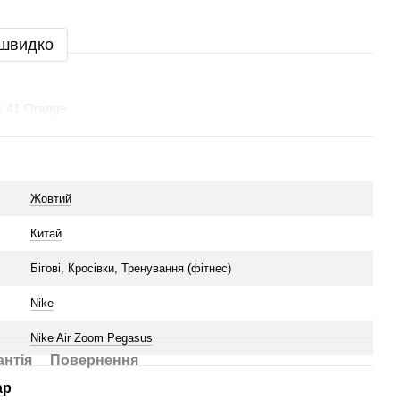
 швидко
s 41 Orange
Жовтий
Китай
Бігові, Кросівки, Тренування (фітнес)
Nike
Nike Air Zoom Pegasus
антія
Повернення
ар