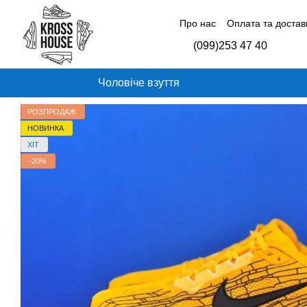
Перейти до основного контенту
Про нас
Оплата та достав
Контактна інформація
Б
(099)253 47 40
Відгуки про магазин
Чоловіче взуття
РОЗПРОДАЖ
НОВИНКА
ХІТ
−20%