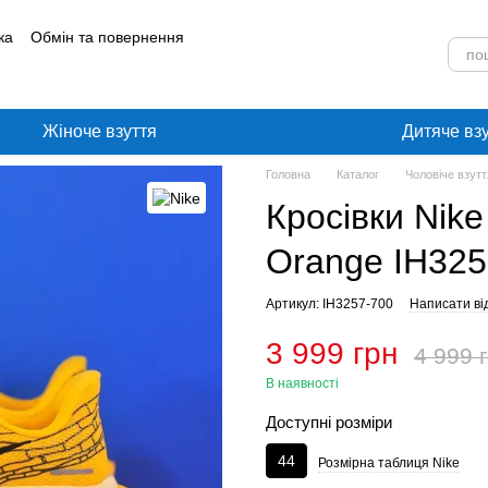
ка
Обмін та повернення
лог
Угода користувача
Жіноче взуття
Дитяче вз
Головна
Каталог
Чоловіче взутт
Кросівки Nike
Orange IH325
Артикул: IH3257-700
Написати від
3 999 грн
4 999 
В наявності
Доступні розміри
44
Розмірна таблиця Nike