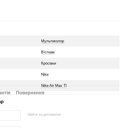
Мультиколор
В'єтнам
Кросівки
Nike
Nike Air Max Tl
антія
Повернення
ар
Увійти за допомогою