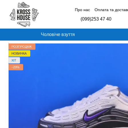
Перейти до основного контенту
Про нас
Оплата та достав
Контактна інформація
Б
(099)253 47 40
Відгуки про магазин
Чоловіче взуття
РОЗПРОДАЖ
НОВИНКА
ХІТ
−29%