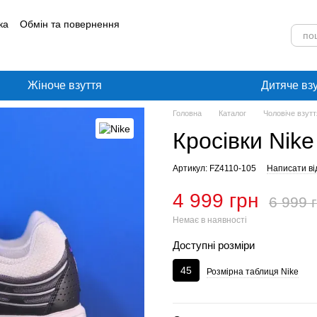
ка
Обмін та повернення
лог
Угода користувача
Жіноче взуття
Дитяче вз
Головна
Каталог
Чоловіче взутт
Кросівки Nike
Артикул: FZ4110-105
Написати ві
4 999 грн
6 999 
Немає в наявності
Доступні розміри
45
Розмірна таблиця Nike