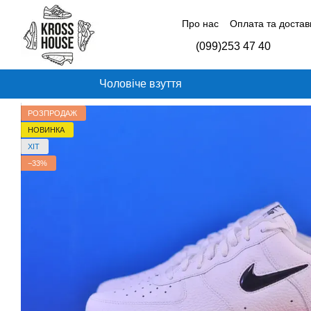
Перейти до основного контенту
Про нас
Оплата та достав
Контактна інформація
Б
(099)253 47 40
Відгуки про магазин
Чоловіче взуття
РОЗПРОДАЖ
НОВИНКА
ХІТ
−33%