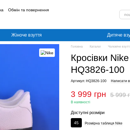
ка
Обмін та повернення
лог
Угода користувача
Жіноче взуття
Дитяче вз
Головна
Каталог
Чоловіче взутт
Кросівки Nike
HQ3826-100
Артикул: HQ3826-100
Написати ві
3 999 грн
5 999 
В наявності
Доступні розміри
45
Розмірна таблиця Nike