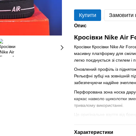
Купити
Замовити
Опис
Кросівки Nike Air
Кросівки Кросівки Nike Air F
масивну платформу для сміливо
легко поєднується зі стилем і 
Оновлений профіль із піднято
Рельєфні зубці на зовнішній п
забезпечуючи надійне зчепленн
Перфорована зона носка дарує 
каркас навколо щиколотки зме
тривалому використанні.
Це оригінальне взуття від бре
Модель ідеально підходить для 
Переваги Кросівки N
Характеристики