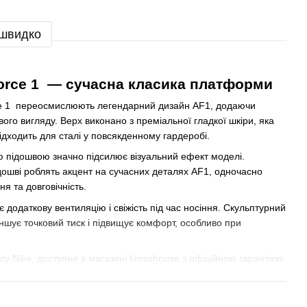
 швидко
 Force 1 — сучасна класика платформи
orce 1 переосмислюють легендарний дизайн AF1, додаючи
го вигляду. Верх виконано з преміальної гладкої шкіри, яка
підходить для сталі у повсякденному гардеробі.
ю підошвою значно підсилює візуальний ефект моделі.
ідошві роблять акцент на сучасних деталях AF1, одночасно
я та довговічність.
додаткову вентиляцію і свіжість під час носіння. Скульптурний
ншує точковий тиск і підвищує комфорт, особливо при
нду
Nike
, доступне в магазині krosshouse з офіційною гарантією.
тих, хто цінує стиль, комфорт та підтверджену якість.
ike Air Force 1 :