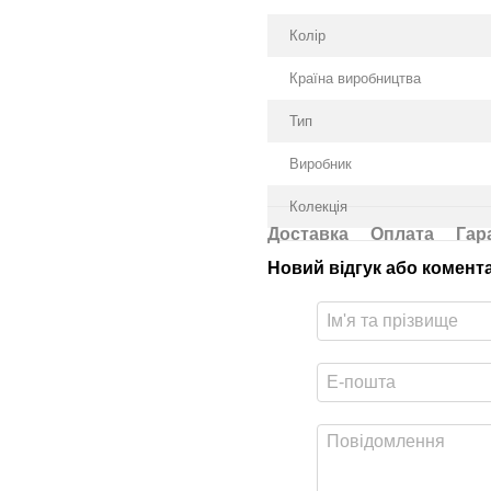
гладкий верх із преміальної
Колір
підвищена платформа для 
Країна виробництва
рельєфна підошва з зубцям
Тип
зона перфорації в носковій
анатомічний скульптурний 
Виробник
оригінальне взуття від Nike
Колекція
Доставка
Оплата
Гар
Новий відгук або комент